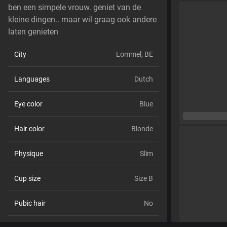
ben een simpele vrouw. geniet van de
kleine dingen.. maar wil graag ook andere
laten genieten
City
Lommel, BE
Languages
Dutch
Eye color
Blue
Hair color
Blonde
Physique
Slim
Cup size
Size B
Pubic hair
No