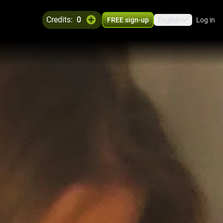
credits:
0
FREE sign-up
English
Log in